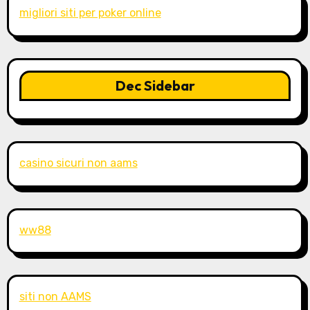
migliori siti per poker online
Dec Sidebar
casino sicuri non aams
ww88
siti non AAMS