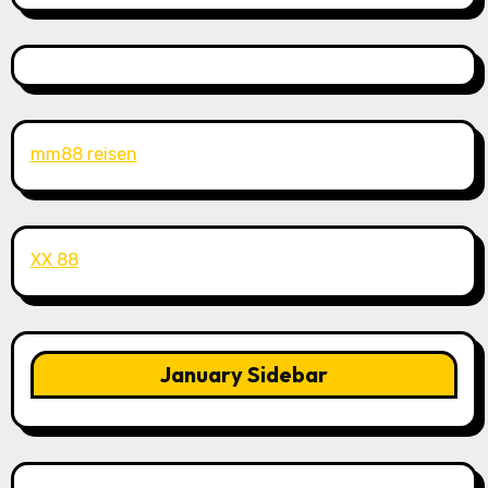
mm88 reisen
XX 88
January Sidebar