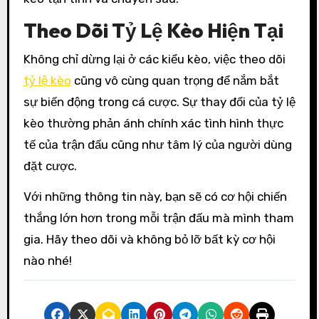
Theo Dõi Tỷ Lệ Kèo Hiện Tại
Không chỉ dừng lại ở các kiểu kèo, việc theo dõi
tỷ lệ kèo
cũng vô cùng quan trọng để nắm bắt
sự biến động trong cá cược. Sự thay đổi của tỷ lệ
kèo thường phản ánh chính xác tình hình thực
tế của trận đấu cũng như tâm lý của người dùng
đặt cược.
Với những thông tin này, bạn sẽ có cơ hội chiến
thắng lớn hơn trong mỗi trận đấu mà mình tham
gia. Hãy theo dõi và không bỏ lỡ bất kỳ cơ hội
nào nhé!