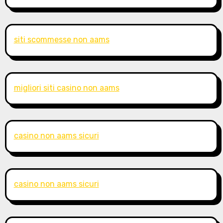
siti scommesse non aams
migliori siti casino non aams
casino non aams sicuri
casino non aams sicuri