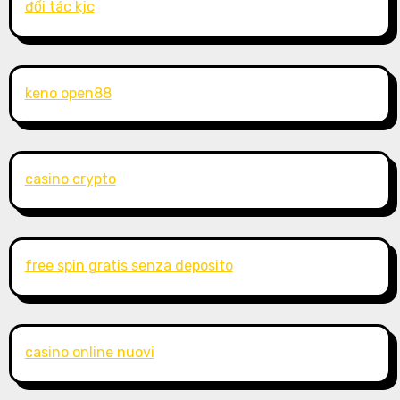
đối tác kjc
keno open88
casino crypto
free spin gratis senza deposito
casino online nuovi