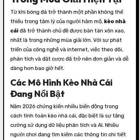
Từ khi bóng đá trở thành một phần không thể
thiếu trong tâm lý của người hâm mộ,
kèo nhà
cái
đã trở thành chủ đề được bàn tán xôn xao,
nhất là trong những mùa giải lớn. Với sự phát
triển của công nghệ và internet, việc theo dõi,
phân tích và đặt cược đã trở nên đơn giản và dễ
dàng hơn bao giờ hết.
Các Mô Hình Kèo Nhà Cái
Đang Nổi Bật
Năm 2026 chứng kiến nhiều biến động trong
cách tính toán kèo nhà cái, đặc biệt là sự tăng
cường sử dụng dữ liệu phân tích và AI. Nhiều
người chơi đang tìm kiếm các thông tin chi tiết